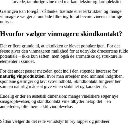
farvede, tanninrige vine med markant tekstur og kompleksitet.
Gæringen kan foregå i ståltanke, træfade eller lerkrukker, og mange
vinmagere vælger at undlade filtrering for at bevare vinens naturlige
udtryk.
Hvorfor vælger vinmagere skindkontakt?
Der er flere grunde til, at teknikken er blevet populær igen. For det
første giver den vinmageren mulighed for at udtrykke druesortens fulde
potentiale – ikke kun saften, men også de aromatiske og strukturelle
elementer i skindet.
For det andet passer metoden godt ind i den stigende interesse for
naturlig vinproduktion
, hvor man arbejder med minimal indgriben,
spontane gæringer og lavt svovlindhold. Skindkontakt fungerer her
som en naturlig måde at give vinen stabilitet og karakter på.
Endelig er der en æstetisk dimension: mange vinelskere søger nye
smagsoplevelser, og skindkontakt-vine tilbyder netop det – en
anderledes, ofte mere taktil vinoplevelse.
Sådan vælger du det rette vinudstyr til bryllupper og jubilæer