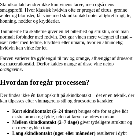
Skindkontakt ændrer ikke kun vinens farve, men også dens
smagsprofil. Hvor klassisk hvidvin ofte er præget af citrus, grønne
æbler og blomster, får vine med skindkontakt noter af tørret frugt, te,
honning, nødder og krydderier.
Tanninerne fra skallerne giver en let bitterhed og struktur, som man
normalt forbinder med rødvin. Det gør vinen mere velegnet til mad –
især retter med fedme, krydderi eller umami, hvor en almindelig
hvidvin kan virke for let.
Farven varierer fra gyldengul til rav og orange, afhængigt af druesort
og macerationstid. Derfor kaldes mange af disse vine netop
orangevine
.
Hvordan foregår processen?
Der findes ikke én fast opskrift på skindkontakt – det er en teknik, der
kan tilpasses efter vinmagerens stil og druesortens karakter.
Kort skindkontakt (6–24 timer)
bruges ofte for at give lidt
ekstra aroma og fylde, uden at farven ændres markant.
Mellem skindkontakt (2–7 dage)
giver tydeligere struktur og
en mere gylden tone.
Lang skindkontakt (uger eller måneder)
resulterer i dybt