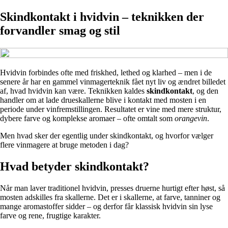
Skindkontakt i hvidvin – teknikken der
forvandler smag og stil
Hvidvin forbindes ofte med friskhed, lethed og klarhed – men i de
senere år har en gammel vinmagerteknik fået nyt liv og ændret billedet
af, hvad hvidvin kan være. Teknikken kaldes
skindkontakt
, og den
handler om at lade drueskallerne blive i kontakt med mosten i en
periode under vinfremstillingen. Resultatet er vine med mere struktur,
dybere farve og komplekse aromaer – ofte omtalt som
orangevin
.
Men hvad sker der egentlig under skindkontakt, og hvorfor vælger
flere vinmagere at bruge metoden i dag?
Hvad betyder skindkontakt?
Når man laver traditionel hvidvin, presses druerne hurtigt efter høst, så
mosten adskilles fra skallerne. Det er i skallerne, at farve, tanniner og
mange aromastoffer sidder – og derfor får klassisk hvidvin sin lyse
farve og rene, frugtige karakter.