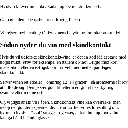
Hvidvin kræver omtanke: Sådan opbevarer du den bedst
Gamay – den lette rødvin med frugtig finesse
Vinrejser med mening: Oplev vinens betydning for lokalsamfundet
Sådan nyder du vin med skindkontakt
Hvis du vil udforske skindkontakt-vine, er det en god idé at starte med
noget mildt. Prøv for eksempel en italiensk Pinot Grigio med kort
maceration eller en østrigsk Grüner Veltliner med et par dages
skindkontakt.
Server vinen let afkølet – omkring 12–14 grader – så aromaerne får lov
at udfolde sig. Den passer godt til retter med grillet fisk, kylling,
svampe eller modne oste.
Og vigtigst af alt: vær åben. Skindkontakt-vine kan overraske, men
netop det gør dem spændende. De udfordrer vores forestilling om,
hvordan hvidvin “skal” smage – og viser, at tradition og innovation
kan gå hånd i hånd i glasset.