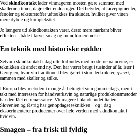
Ved
skindkontakt
lader vinmageren mosten gære sammen med
skallerne i timer, dage eller endda uger. Det betyder, at farvepigmenter,
fenoler og teksturstoffer udtrækkes fra skindet, hvilket giver vinen
mere dybde og kompleksitet.
Jo længere tid skindkontakten varer, desto mere markant bliver
effekten – både i farve, smag og mundfornemmelse.
En teknik med historiske rødder
Selvom skindkontakt i dag ofte forbindes med moderne naturvine, er
teknikken alt andet end ny. Den har været brugt i tusinder af år, især i
Georgien, hvor vin traditionelt blev gæret i store lerkrukker,
qvevri
,
sammen med skaller og stilke.
I Europa blev metoden i mange år betragtet som gammeldags, men i
takt med interessen for håndværksvin og naturlige produktionsmetoder
har den fået en renæssance. Vinmagere i blandt andet Italien,
Slovenien og Østrig har genopdaget teknikken – og i dag
eksperimenterer producenter over hele verden med skindkontakt i
hvidvin.
Smagen – fra frisk til fyldig