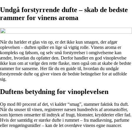
Undgå forstyrrende dufte – skab de bedste
rammer for vinens aroma
Når du hælder et glas vin op, er det ikke kun smagen, der afgør
oplevelsen – duften spiller en lige så vigtig rolle. Vinens aroma er
kompleks og følsom, og selv små forstyrrelser i omgivelserne kan
ændre, hvordan du opfatter den. Derfor handler en god vinoplevelse
ikke kun om at vælge den rette flaske, men også om at skabe de bedste
rammer for sanserne. Her får du en guide til, hvordan du undgår
forstyrrende dufte og giver vinen de bedste betingelser for at udfolde
sig.
Duftens betydning for vinoplevelsen
Op mod 80 procent af det, vi kalder “smag”, stammer faktisk fra duft.
Når du snuser til vinen, registrerer næsen hundredvis af aromastoffer,
som hjernen omsætter til indtryk af frugt, blomster, krydderier eller fad.
Hvis der samtidig er stærke dufte i rummet – fra madlavning, parfume
eller rengøringsmidler – kan de let overdøve vinens egne nuancer.