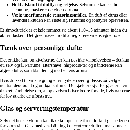
Hold afstand til duftlys og røgelse.
Selvom de kan skabe
stemning, maskerer de vinens aroma.
Vælg uparfumerede rengøringsmidler.
En duft af citrus eller
lavendel i kluden kan sætte sig i rummet og forstyrre oplevelsen.
Et simpelt trick er at lade rummet stå åbent i 10–15 minutter, inden du
åbner flasken. Det giver næsen ro til at registrere vinens egne noter.
Tænk over personlige dufte
Det er ikke kun omgivelserne, der kan påvirke vinoplevelsen – det kan
du selv også. Parfume, aftershave, hårprodukter og håndcreme kan
afgive dufte, som blander sig med vinens aroma.
Hvis du skal til vinsmagning eller nyde en særlig flaske, så vælg en
neutral deodorant og undgå parfume. Det gælder også for gæster – en
diskret påmindelse om, at oplevelsen bliver bedre for alle, hvis næserne
får lov at arbejde uforstyrret.
Glas og serveringstemperatur
Selv det bedste vinrum kan ikke kompensere for et forkert glas eller en
for varm vin. Glas med smal åbning koncentrerer duften, mens brede