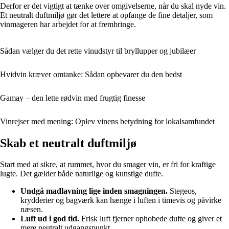
Derfor er det vigtigt at tænke over omgivelserne, når du skal nyde vin.
Et neutralt duftmiljø gør det lettere at opfange de fine detaljer, som
vinmageren har arbejdet for at frembringe.
Sådan vælger du det rette vinudstyr til bryllupper og jubilæer
Hvidvin kræver omtanke: Sådan opbevarer du den bedst
Gamay – den lette rødvin med frugtig finesse
Vinrejser med mening: Oplev vinens betydning for lokalsamfundet
Skab et neutralt duftmiljø
Start med at sikre, at rummet, hvor du smager vin, er fri for kraftige
lugte. Det gælder både naturlige og kunstige dufte.
Undgå madlavning lige inden smagningen.
Stegeos,
krydderier og bagværk kan hænge i luften i timevis og påvirke
næsen.
Luft ud i god tid.
Frisk luft fjerner ophobede dufte og giver et
mere neutralt udgangspunkt.